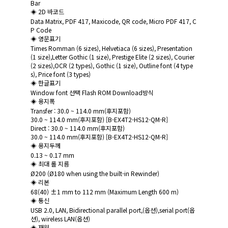
Bar
◈ 2D 바코드
Data Matrix, PDF 417, Maxicode, QR code, Micro PDF 417, C
P Code
◈ 영문표기
Times Romman (6 sizes), Helvetiaca (6 sizes), Presentation
(1 size),Letter Gothic (1 size), Prestige Elite (2 sizes), Courier
(2 sizes),OCR (2 types), Gothic (1 size), Outline font (4 type
s), Price font (3 types)
◈ 한글표기
Window font 선택 Flash ROM Download방식
◈ 용지폭
Transfer : 30.0 ~ 114.0 mm(후지포함)
30.0 ~ 114.0 mm(후지포함) [B-EX4T2-HS12-QM-R]
Direct : 30.0 ~ 114.0 mm(후지포함)
30.0 ~ 114.0 mm(후지포함) [B-EX4T2-HS12-QM-R]
◈ 용지두께
0.13 ~ 0.17 mm
◈ 최대 롤 지름
Ø200 (Ø180 when using the built-in Rewinder)
◈ 리본
68(40) ±1 mm to 112 mm (Maximum Length 600 m)
◈ 통신
USB 2.0, LAN, Bidirectional parallel port,(옵션),serial port(옵
션), wireless LAN(옵션)
◈ 재원