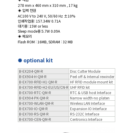
278 mm x 460 mm x 310 mm , 17 kg
◈ 입력 전원
AC100 V to 240 V, 50/60 Hz ±10%
인쇄작업중: 157.34W 0.71A
대기중: 15W or less
Sleep mode중:5.7W 0.09A
◈ 메모리
Flash ROM : 16MB, SDRAM : 32 MB
✺ optional kit
B-EX204-QM-R
Disc Cutter Module
B-EX904-H-QM-R
Peel off & Internal rewinder
B-EX700-RFID-H1-QM-R
HF RFID module mount kit
B-EX700-RFID-H2-EU/US/CN-R
UHF RFID kit
B-EX700-RTC-QM-R
RTC & USB host Interface
B-EX904-PK-QM-R
Narrow width-no platen
B-EX700-WLAN-QM-R
Wireless LAN Interface
B-EX700-IO-QM-R
Expansion IO Interface
B-EX700-RS-QM-R
RS-232C Interface
B-EX700-CEN-QM-R
Centronics Interface