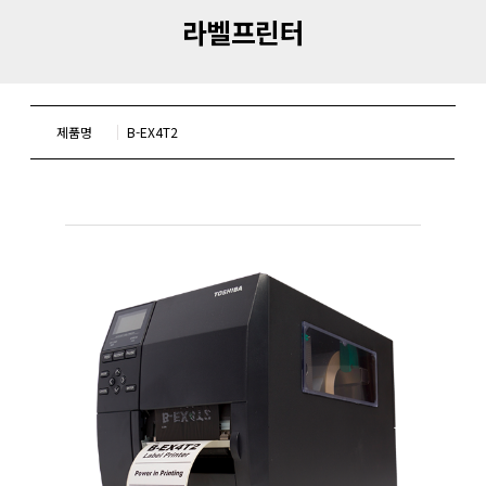
라벨프린터
제품명
B-EX4T2