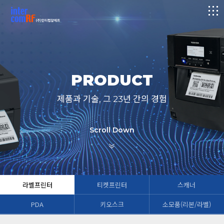
logo
메
뉴
PRODUCT
제품과 기술, 그 23년 간의 경험
Scroll Down
라벨프린터
티켓프린터
스캐너
PDA
키오스크
소모품(리본/라벨)