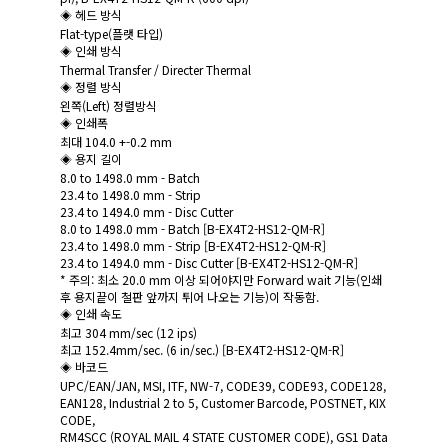
◈ 헤드 방식
Flat-type(플랫 타입)
◈ 인쇄 방식
Thermal Transfer / Directer Thermal
◈ 정렬 방식
왼쪽(Left) 정렬방식
◈ 인쇄폭
최대 104.0 +-0.2 mm
◈ 용지 길이
8.0 to 1498.0 mm - Batch
23.4 to 1498.0 mm - Strip
23.4 to 1494.0 mm - Disc Cutter
8.0 to 1498.0 mm - Batch [B-EX4T2-HS12-QM-R]
23.4 to 1498.0 mm - Strip [B-EX4T2-HS12-QM-R]
23.4 to 1494.0 mm - Disc Cutter [B-EX4T2-HS12-QM-R]
* 주의: 최소 20.0 mm 이상 되어야지만 Forward wait 기능(인쇄
후 용지끝이 철판 앞까지 튀어 나오는 기능)이 작동함.
◈ 인쇄 속도
최고 304 mm/sec (12 ips)
최고 152.4mm/sec. (6 in/sec.) [B-EX4T2-HS12-QM-R]
◈ 바코드
UPC/EAN/JAN, MSI, ITF, NW-7, CODE39, CODE93, CODE128,
EAN128, Industrial 2 to 5, Customer Barcode, POSTNET, KIX
CODE,
RM4SCC (ROYAL MAIL 4 STATE CUSTOMER CODE), GS1 Data